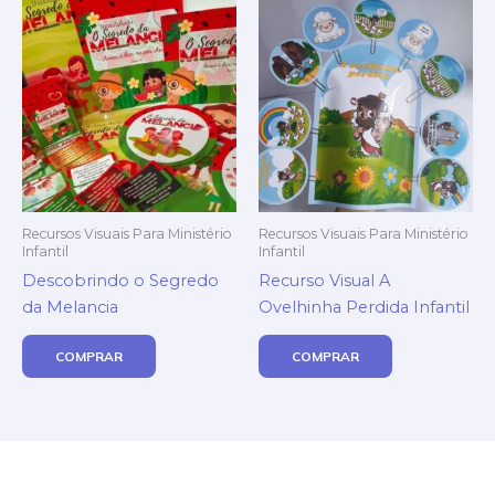
Recursos Visuais Para Ministério
Recursos Visuais Para Ministério
Infantil
Infantil
Descobrindo o Segredo
Recurso Visual A
da Melancia
Ovelhinha Perdida Infantil
COMPRAR
COMPRAR