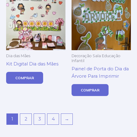
Dia das Mães
Decoração Sala Educação
Infantil
Kit Digital Dia das Mães
Painel de Porta do Dia da
Árvore Para Imprimir
COMPRAR
COMPRAR
1
2
3
4
→