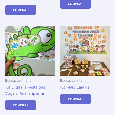
COMPRAR
COMPRAR
Educação Infantil
Educação Infantil
Kit Digital a Festa das
Kit Maio Laranja
Vogais Para Imprimir
COMPRAR
COMPRAR