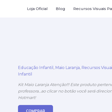
Ir
Loja Oficial
Blog
Recursos Visuais Par
para
o
conteúdo
Educação Infantil
,
Maio Laranja
,
Recursos Visuai
Infantil
Kit Maio Laranja Atenção!!! Este produto perte
professora…ao clicar no botão você será direcion
Hotmart!
COMPRAR