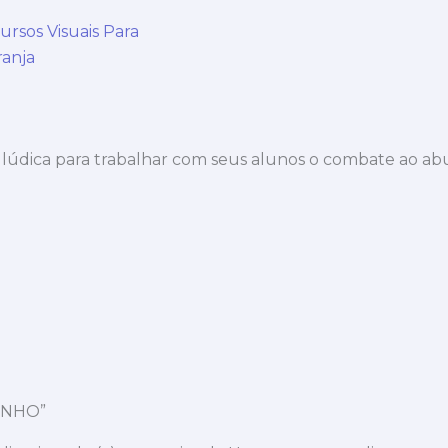
ursos Visuais Para
ranja
údica para trabalhar com seus alunos o combate ao abus
INHO”