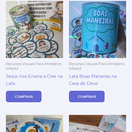
Recursos Visuais Para Ministério
Recursos Visuais Para Ministério
Infantil
Infantil
Jesus nos Ensina a Orar na
Lata Boas Maneiras na
Lata
Casa de Deus
COMPRAR
COMPRAR