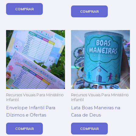
COMPRAR
COMPRAR
Recursos Visuais Para Ministério
Recursos Visuais Para Ministério
Infantil
Infantil
Envelope Infantil Para
Lata Boas Maneiras na
Dízimos e Ofertas
Casa de Deus
COMPRAR
COMPRAR