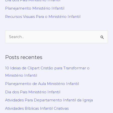
Dia dos Pais Ministério Infantil
Planejamento Ministério Infantil
Recursos Visuais Para o Ministério Infantil
P
e
s
Posts recentes
q
u
10 Ideias de Clipart Cristão para Transformar o
i
Ministério Infantil
s
Planejamento de Aula Ministério Infantil
a
Dia dos Pais Ministério Infantil
r
Atividades Para Departamento Infantil da Igreja
p
Atividades Bíblicas Infantil Criativas
o