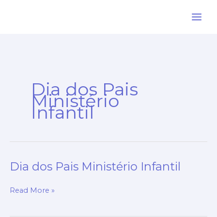
Ir
para
o
conteúdo
Dia dos Pais
Ministério
Infantil
Dia dos Pais Ministério Infantil
Dia
dos
Pais
Read More »
Ministério
Infantil