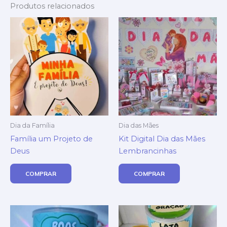
Produtos relacionados
Dia da Família
Dia das Mães
Família um Projeto de
Kit Digital Dia das Mães
Deus
Lembrancinhas
COMPRAR
COMPRAR