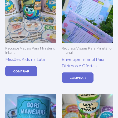
Recursos Visuais Para Ministério
Recursos Visuais Para Ministério
Infantil
Infantil
Missões Kids na Lata
Envelope Infantil Para
Dízimos e Ofertas
COMPRAR
COMPRAR