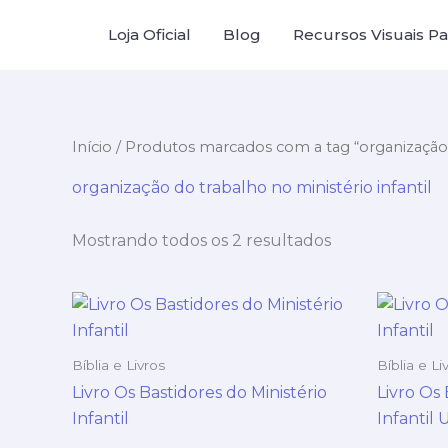
Ir
Loja Oficial
Blog
Recursos Visuais Par
para
o
conteúdo
Início
/ Produtos marcados com a tag “organização d
organização do trabalho no ministério infantil
Mostrando todos os 2 resultados
Bíblia e Livros
Bíblia e Li
Livro Os Bastidores do Ministério
Livro Os 
Infantil
Infantil