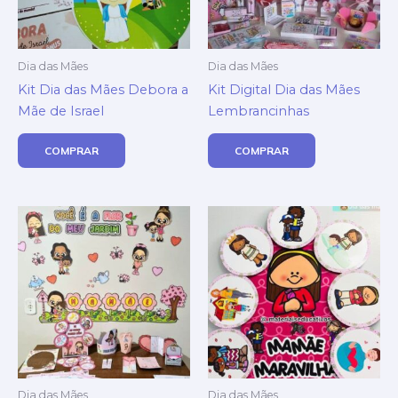
Dia das Mães
Dia das Mães
Kit Dia das Mães Debora a
Kit Digital Dia das Mães
Mãe de Israel
Lembrancinhas
COMPRAR
COMPRAR
Dia das Mães
Dia das Mães