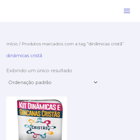
Ir
para
o
conteúdo
Início
/ Produtos marcados com a tag “dinâmicas cristã”
dinâmicas cristã
Exibindo um único resultado