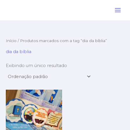
Ir
para
o
conteúdo
Início
/ Produtos marcados com a tag “dia da bíblia”
dia da bíblia
Exibindo um único resultado