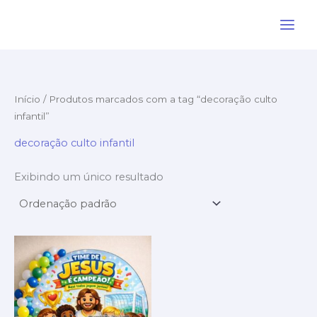
Ir
para
o
conteúdo
Início
/ Produtos marcados com a tag “decoração culto
infantil”
decoração culto infantil
Exibindo um único resultado