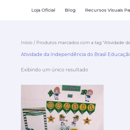
Ir
Loja Oficial
Blog
Recursos Visuais Par
para
o
conteúdo
Início
/ Produtos marcados com a tag “Atividade da
Atividade da Independência do Brasil Educação 
Exibindo um único resultado